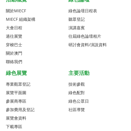
關於MIECF
綠色論壇日程表
MIECF 組織架構
聽眾登記
大會日程
演講嘉賓
過往展覽
往屆綠色論壇相片
穿梭巴士
研討會資料/演說資料
關於澳門
聯絡我們
綠色展覽
主要活動
專業觀眾登記
技術參觀
展覽平面圖
綠色配對
參展商專區
綠色公眾日
參加費用及登記
社區導覽
展覽會資料
下載專區